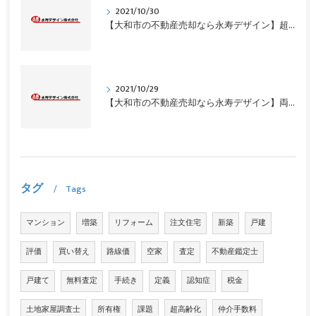
2021/10/30
【大和市の不動産売却なら永寿デザイン】超高齢化の日本の空家
2021/10/29
【大和市の不動産売却なら永寿デザイン】両手仲介を狙う不動産屋と付き合うと損します
タグ
Tags
マンション
増築
リフォーム
注文住宅
新築
戸建
評価
買い替え
路線価
空家
査定
不動産鑑定士
戸建て
無料査定
手続き
定義
認知症
税金
土地家屋調査士
所有権
課題
超高齢化
仲介手数料