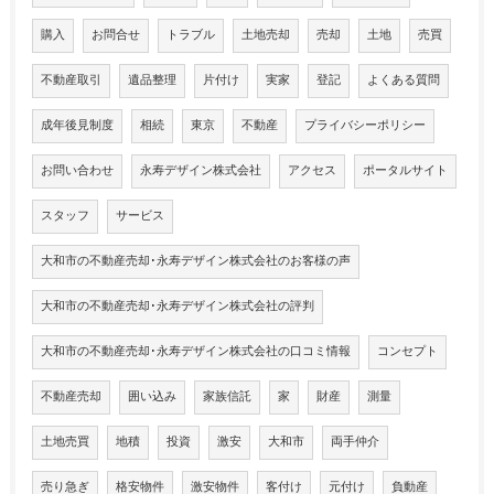
購入
お問合せ
トラブル
土地売却
売却
土地
売買
不動産取引
遺品整理
片付け
実家
登記
よくある質問
成年後見制度
相続
東京
不動産
プライバシーポリシー
お問い合わせ
永寿デザイン株式会社
アクセス
ポータルサイト
スタッフ
サービス
大和市の不動産売却･永寿デザイン株式会社のお客様の声
大和市の不動産売却･永寿デザイン株式会社の評判
大和市の不動産売却･永寿デザイン株式会社の口コミ情報
コンセプト
不動産売却
囲い込み
家族信託
家
財産
測量
土地売買
地積
投資
激安
大和市
両手仲介
売り急ぎ
格安物件
激安物件
客付け
元付け
負動産